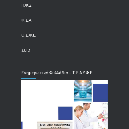
04/08/2026
Π.Φ.Σ.
Ευρωπαϊκό Πρόγραμμα MELODIC – Σε ποιους απευθύνεται
Φ.Σ.Α.
04/08/2026
Ο.Σ.Φ.Ε.
Τέλος σε μια στρέβλωση δεκαετιών: Τι αλλάζει στις άδειες των διευθυντικών στελεχών με τον νέο εργασιακό νόμο
04/08/2026
ΣΕΙΒ
Ενημερωτικό Φυλλάδιο – Τ.Ε.Α.Υ.Φ.Ε.