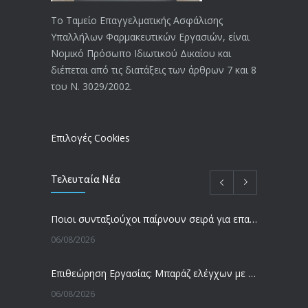
20/12/2019
Το Ταμείο Επαγγελματικής Ασφάλισης
Υπαλλήλων Φαρμακευτικών Εργασιών, είναι
Αναπηρικές συντάξεις: Έρχεται νέα
3769
Νομικό Πρόσωπο Ιδιωτικού Δικαίου και
απόφαση από το υπουργείο Εργασίας
διέπεται από τις διατάξεις των άρθρων 7 και 8
-Τι είπε η Δ. Μιχαηλίδου για τις
του Ν. 3029/2002.
εκκρεμείς συντάξεις
09/02/2024
Επιλογές Cookies
Τελευταία Νέα
Ποιοι συνταξιούχοι παίρνουν σειρά για επανυπολογισμό σύνταξης με αύξηση και αναδρομικά – Οι εκκρεμότητες ανά Ταμείο
06/08/2026
Επιθεώρηση Εργασίας: Μπαράζ ελέγχων με tablets και drones
06/08/2026