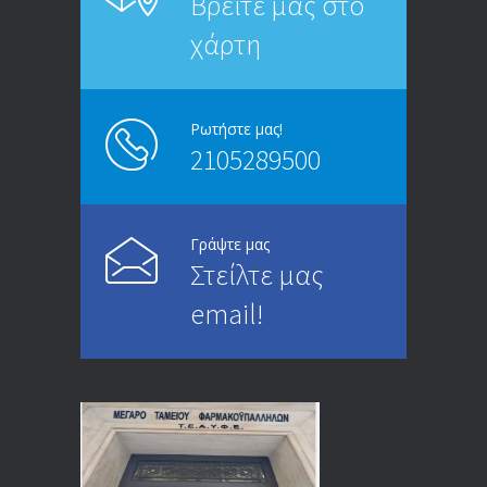
Βρείτε μας στο
20/12/2019
χάρτη
ΑΝΑΚΟΙΝΩΣΗ
5245
13/03/2020
Ρωτήστε μας!
2105289500
Επίδομα ανεργίας: Υπολογισμός βάσει
4994
μισθού και ετών ασφάλισης
28/05/2024
Γράψτε μας
Στείλτε μας
ΕΝΗΜΕΡΩΣΗ ΠΡΟΣ ΣΥΝΤΑΞΙΟΥΧΟΥΣ
4729
email!
23/04/2019
ΕΝΗΜΕΡΩΣΗ ΠΡΟΣ ΣΥΝΤΑΞΙΟΥΧΟΥΣ
4129
18/12/2019
ΑΝΑΚΟΙΝΩΣΗ
4024