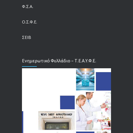
Ευρωπαϊκό Πρόγραμμα MELODIC – Σε ποιους απευθύνεται
Φ.Σ.Α.
04/08/2026
Ο.Σ.Φ.Ε.
Τέλος σε μια στρέβλωση δεκαετιών: Τι αλλάζει στις άδειες των διευθυντικών στελεχών με τον νέο εργασιακό νόμο
04/08/2026
ΣΕΙΒ
Ενημερωτικό Φυλλάδιο – Τ.Ε.Α.Υ.Φ.Ε.