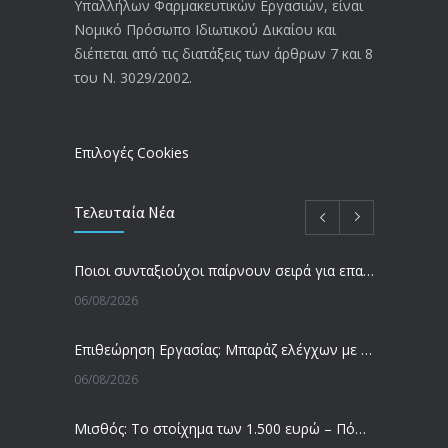
Υπαλλήλων Φαρμακευτικών Εργασιών, είναι
Αναπηρικές συντάξεις: Έρχεται νέα
3769
Νομικό Πρόσωπο Ιδιωτικού Δικαίου και
απόφαση από το υπουργείο Εργασίας
διέπεται από τις διατάξεις των άρθρων 7 και 8
-Τι είπε η Δ. Μιχαηλίδου για τις
του Ν. 3029/2002.
εκκρεμείς συντάξεις
09/02/2024
Επιλογές Cookies
Τελευταία Νέα
Ποιοι συνταξιούχοι παίρνουν σειρά για επανυπολογισμό σύνταξης με αύξηση και αναδρομικά – Οι εκκρεμότητες ανά Ταμείο
06/08/2026
Επιθεώρηση Εργασίας: Μπαράζ ελέγχων με tablets και drones
06/08/2026
Μισθός: Το στοίχημα των 1.500 ευρώ – Πόσοι εργαζόμενοι παίρνουν αυτά τα χρήματα