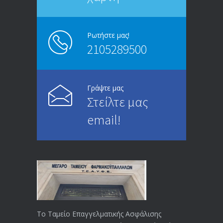
ΑΝΑΚΟΙΝΩΣΗ
5245
13/03/2020
Ρωτήστε μας!
2105289500
Επίδομα ανεργίας: Υπολογισμός βάσει
4994
μισθού και ετών ασφάλισης
28/05/2024
Γράψτε μας
Στείλτε μας
ΕΝΗΜΕΡΩΣΗ ΠΡΟΣ ΣΥΝΤΑΞΙΟΥΧΟΥΣ
4729
email!
23/04/2019
ΕΝΗΜΕΡΩΣΗ ΠΡΟΣ ΣΥΝΤΑΞΙΟΥΧΟΥΣ
4129
18/12/2019
ΑΝΑΚΟΙΝΩΣΗ
4024
20/12/2019
Το Ταμείο Επαγγελματικής Ασφάλισης