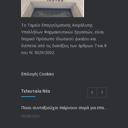
ΑΝΑΚΟΙΝΩΣΗ
4024
20/12/2019
Το Ταμείο Επαγγελματικής Ασφάλισης
Υπαλλήλων Φαρμακευτικών Εργασιών, είναι
Αναπηρικές συντάξεις: Έρχεται νέα
3769
Νομικό Πρόσωπο Ιδιωτικού Δικαίου και
απόφαση από το υπουργείο Εργασίας
διέπεται από τις διατάξεις των άρθρων 7 και 8
-Τι είπε η Δ. Μιχαηλίδου για τις
του Ν. 3029/2002.
εκκρεμείς συντάξεις
09/02/2024
Επιλογές Cookies
Τελευταία Νέα
Ποιοι συνταξιούχοι παίρνουν σειρά για επανυπολογισμό σύνταξης με αύξηση και αναδρομικά – Οι εκκρεμότητες ανά Ταμείο
06/08/2026