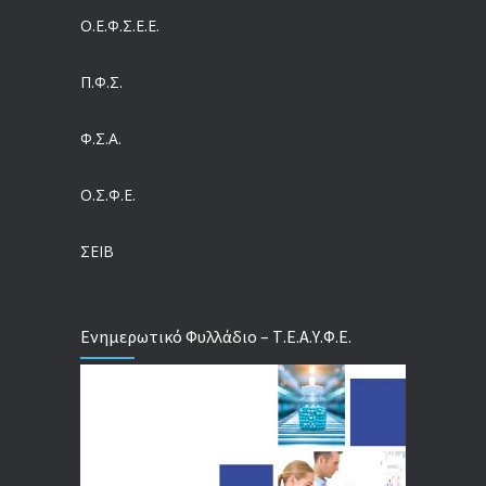
Ο.Ε.Φ.Σ.Ε.Ε.
Η πρόληψη μετά το Ταμείο Ανάκαμψης: Πώς συνεχίζεται το «ΠΡΟΛΑΜΒΑΝΩ» έως το 2030
04/08/2026
Π.Φ.Σ.
Ευρωπαϊκό Πρόγραμμα MELODIC – Σε ποιους απευθύνεται
Φ.Σ.Α.
04/08/2026
Ο.Σ.Φ.Ε.
Τέλος σε μια στρέβλωση δεκαετιών: Τι αλλάζει στις άδειες των διευθυντικών στελεχών με τον νέο εργασιακό νόμο
04/08/2026
ΣΕΙΒ
Ενημερωτικό Φυλλάδιο – Τ.Ε.Α.Υ.Φ.Ε.