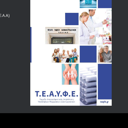
ΕΝΗΜΕΡΩΣΗ ΠΡΟΣ ΣΥΝΤΑΞΙΟΥΧΟΥΣ
4129
.Α.Α)
18/12/2019
ΑΝΑΚΟΙΝΩΣΗ
4024
20/12/2019
Αναπηρικές συντάξεις: Έρχεται νέα απόφαση από το
3769
υπουργείο Εργασίας -Τι είπε η Δ. Μιχαηλίδου για τις
εκκρεμείς συντάξεις
09/02/2024