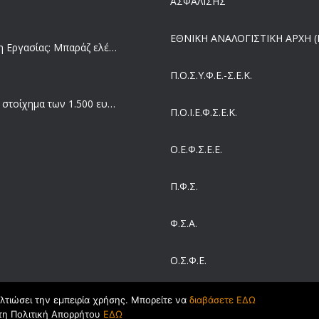
ΑΣΦΑΛΙΣΗΣ
ΕΘΝΙΚΗ ΑΝΑΛΟΓΙΣΤΙΚΗ ΑΡΧΗ (Ε
Επιθεώρηση Εργασίας: Μπαράζ ελέγχων με tablets και drones
Π.Ο.Σ.Υ.Φ.Ε.-Σ.Ε.Κ.
Μισθός: Το στοίχημα των 1.500 ευρώ – Πόσοι εργαζόμενοι παίρνουν αυτά τα χρήματα
Π.O.I.Ε.Φ.Σ.Ε.Κ.
Ο.Ε.Φ.Σ.Ε.Ε.
Έρευνα και Καινοτομία: Έχουμε τους πιο κακοπληρωμένους εργαζόμενους στον ΟΟΣΑ
Π.Φ.Σ.
Ergani App: Η νέα ψηφιακή διαδικασία για προσλήψεις με το κινητό
Φ.Σ.Α.
Ο.Σ.Φ.Ε.
Έρχεται και στα Κέντρα Υγείας της Αττικής το ηλεκτρονικό βραχιολάκι – Όλο το σχέδιο του υπουργείου Υγείας
ΣΕΙΒ
ελτιώσει την εμπειρία χρήσης. Μπορείτε να
διαβάσετε ΕΔΩ
τη Πολιτική Απορρήτου
ΕΔΩ