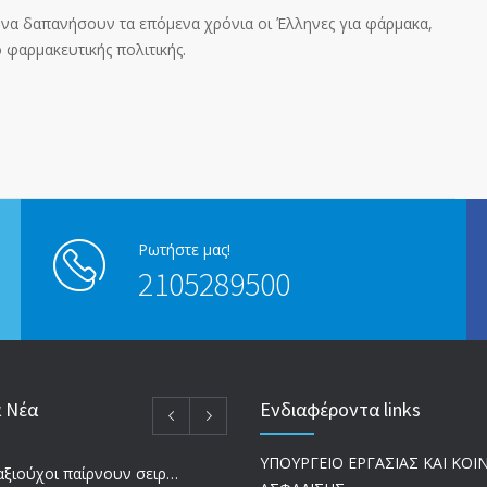
 να δαπανήσουν τα επόμενα χρόνια οι Έλληνες για φάρμακα,
 φαρμακευτικής πολιτικής.
Ρωτήστε μας!
2105289500
α Νέα
Ενδιαφέροντα links
ΥΠΟΥΡΓΕΙΟ ΕΡΓΑΣΙΑΣ ΚΑΙ ΚΟ
Ποιοι συνταξιούχοι παίρνουν σειρά για επανυπολογισμό σύνταξης με αύξηση και αναδρομικά – Οι εκκρεμότητες ανά Ταμείο