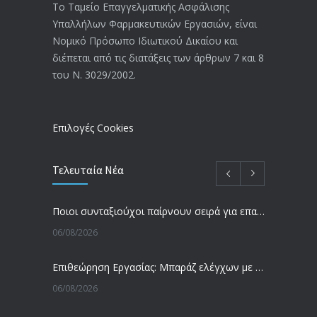
20/12/2019
Το Ταμείο Επαγγελματικής Ασφάλισης
Υπαλλήλων Φαρμακευτικών Εργασιών, είναι
Αναπηρικές συντάξεις: Έρχεται νέα
3769
Νομικό Πρόσωπο Ιδιωτικού Δικαίου και
απόφαση από το υπουργείο Εργασίας
διέπεται από τις διατάξεις των άρθρων 7 και 8
-Τι είπε η Δ. Μιχαηλίδου για τις
του Ν. 3029/2002.
εκκρεμείς συντάξεις
09/02/2024
Επιλογές Cookies
Τελευταία Νέα
Ποιοι συνταξιούχοι παίρνουν σειρά για επανυπολογισμό σύνταξης με αύξηση και αναδρομικά – Οι εκκρεμότητες ανά Ταμείο
06/08/2026
Επιθεώρηση Εργασίας: Μπαράζ ελέγχων με tablets και drones
06/08/2026