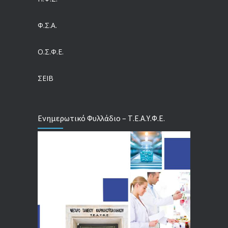
Ευρωπαϊκό Πρόγραμμα MELODIC – Σε ποιους απευθύνεται
Φ.Σ.Α.
04/08/2026
Ο.Σ.Φ.Ε.
Τέλος σε μια στρέβλωση δεκαετιών: Τι αλλάζει στις άδειες των διευθυντικών στελεχών με τον νέο εργασιακό νόμο
04/08/2026
ΣΕΙΒ
Ενημερωτικό Φυλλάδιο – Τ.Ε.Α.Υ.Φ.Ε.