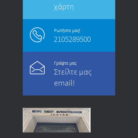
χάρτη
ΑΝΑΚΟΙΝΩΣΗ
5245
13/03/2020
Ρωτήστε μας!
2105289500
Επίδομα ανεργίας: Υπολογισμός βάσει
4994
μισθού και ετών ασφάλισης
28/05/2024
Γράψτε μας
Στείλτε μας
ΕΝΗΜΕΡΩΣΗ ΠΡΟΣ ΣΥΝΤΑΞΙΟΥΧΟΥΣ
4729
email!
23/04/2019
ΕΝΗΜΕΡΩΣΗ ΠΡΟΣ ΣΥΝΤΑΞΙΟΥΧΟΥΣ
4129
18/12/2019
ΑΝΑΚΟΙΝΩΣΗ
4024