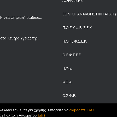
ΑΣΦΑΛΙΣΗΣ
ΕΘΝΙΚΗ ΑΝΑΛΟΓΙΣΤΙΚΗ ΑΡΧΗ (Ε
Ergani App: Η νέα ψηφιακή διαδικασία για προσλήψεις με το κινητό
Π.Ο.Σ.Υ.Φ.Ε.-Σ.Ε.Κ.
Έρχεται και στα Κέντρα Υγείας της Αττικής το ηλεκτρονικό βραχιολάκι – Όλο το σχέδιο του υπουργείου Υγείας
Π.O.I.Ε.Φ.Σ.Ε.Κ.
Ο.Ε.Φ.Σ.Ε.Ε.
Συντάξεις: Γιατί παραμένουν οι κόφτες
Π.Φ.Σ.
Η πρόληψη μετά το Ταμείο Ανάκαμψης: Πώς συνεχίζεται το «ΠΡΟΛΑΜΒΑΝΩ» έως το 2030
Φ.Σ.Α.
Ο.Σ.Φ.Ε.
Ευρωπαϊκό Πρόγραμμα MELODIC – Σε ποιους απευθύνεται
ΣΕΙΒ
ελτιώσει την εμπειρία χρήσης. Μπορείτε να
διαβάσετε ΕΔΩ
τη Πολιτική Απορρήτου
ΕΔΩ