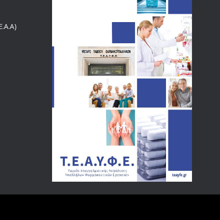
ΕΝΗΜΕΡΩΣΗ ΠΡΟΣ ΣΥΝΤΑΞΙΟΥΧΟΥΣ
4127
.Α.Α)
18/12/2019
ΑΝΑΚΟΙΝΩΣΗ
4023
20/12/2019
Αναπηρικές συντάξεις: Έρχεται νέα απόφαση από το
3768
υπουργείο Εργασίας -Τι είπε η Δ. Μιχαηλίδου για τις
εκκρεμείς συντάξεις
09/02/2024