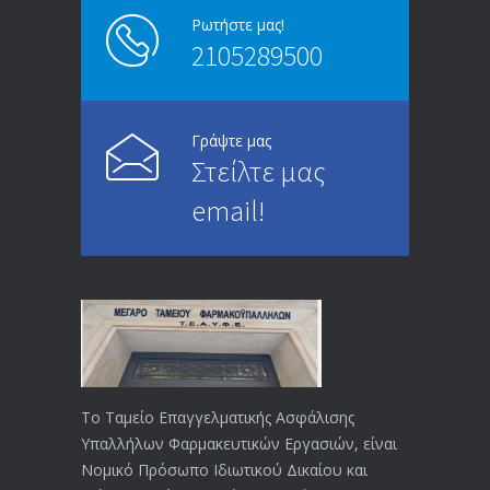
Ρωτήστε μας!
2105289500
Επίδομα ανεργίας: Υπολογισμός βάσει
4994
μισθού και ετών ασφάλισης
28/05/2024
Γράψτε μας
Στείλτε μας
ΕΝΗΜΕΡΩΣΗ ΠΡΟΣ ΣΥΝΤΑΞΙΟΥΧΟΥΣ
4729
email!
23/04/2019
ΕΝΗΜΕΡΩΣΗ ΠΡΟΣ ΣΥΝΤΑΞΙΟΥΧΟΥΣ
4129
18/12/2019
ΑΝΑΚΟΙΝΩΣΗ
4024
20/12/2019
Το Ταμείο Επαγγελματικής Ασφάλισης
Υπαλλήλων Φαρμακευτικών Εργασιών, είναι
Αναπηρικές συντάξεις: Έρχεται νέα
3769
Νομικό Πρόσωπο Ιδιωτικού Δικαίου και
απόφαση από το υπουργείο Εργασίας