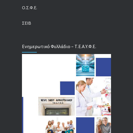
Ο.Σ.Φ.Ε.
Τέλος σε μια στρέβλωση δεκαετιών: Τι αλλάζει στις άδειες των διευθυντικών στελεχών με τον νέο εργασιακό νόμο
04/08/2026
ΣΕΙΒ
Ενημερωτικό Φυλλάδιο – Τ.Ε.Α.Υ.Φ.Ε.