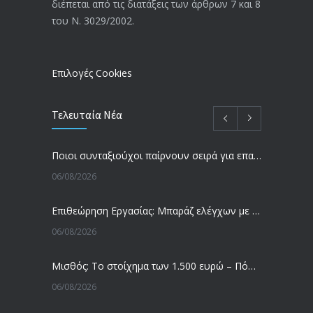
διέπεται από τις διατάξεις των άρθρων 7 και 8
-Τι είπε η Δ. Μιχαηλίδου για τις
του Ν. 3029/2002.
εκκρεμείς συντάξεις
09/02/2024
Επιλογές Cookies
Τελευταία Νέα
Ποιοι συνταξιούχοι παίρνουν σειρά για επανυπολογισμό σύνταξης με αύξηση και αναδρομικά – Οι εκκρεμότητες ανά Ταμείο
06/08/2026
Επιθεώρηση Εργασίας: Μπαράζ ελέγχων με tablets και drones
06/08/2026
Μισθός: Το στοίχημα των 1.500 ευρώ – Πόσοι εργαζόμενοι παίρνουν αυτά τα χρήματα
06/08/2026