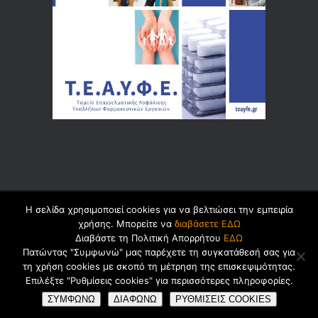
Η σελίδα χρησιμοποιεί cookies για να βελτιώσει την εμπειρία
© 2026 by
Dualsoft
χρήσης. Μπορείτε να
διαβάσετε ΕΔΩ
Διαβάστε τη Πολιτική Απορρήτου
ΕΔΩ
Πατώντας "Συμφωνώ" μας παρέχετε τη συγκατάθεσή σας για
τη χρήση cookies με σκοπό τη μέτρηση της επισκεψιμότητας.
Πολιτική Ασφαλείας Προσωπικών
Επιλέξτε "Ρυθμίσεις cookies" για περισσότερες πληροφορίες.
Δεδομένων
Cookies
Όροι Χρήσης
ΣΥΜΦΩΝΩ
ΔΙΑΦΩΝΩ
ΡΥΘΜΙΣΕΙΣ COOKIES