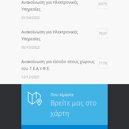
Ανακοίνωση για Ηλεκτρονικές
9375
Υπηρεσίες
01/04/2022
Ανακοίνωση για Ηλεκτρονικές
7937
Υπηρεσίες
05/10/2022
Ανακοίνωση για είσοδο στους χώρους
7176
του Τ.Ε.Α.Υ.Φ.Ε.
12/12/2021
ΑΝΑΚΟΙΝΩΣΗ ΠΡΟΣ ΣΥΝΤΑΞΙΟΥΧΟΥΣ
6813
Που είμαστε
Βρείτε μας στο
20/12/2019
χάρτη
ΑΝΑΚΟΙΝΩΣΗ
5245
13/03/2020