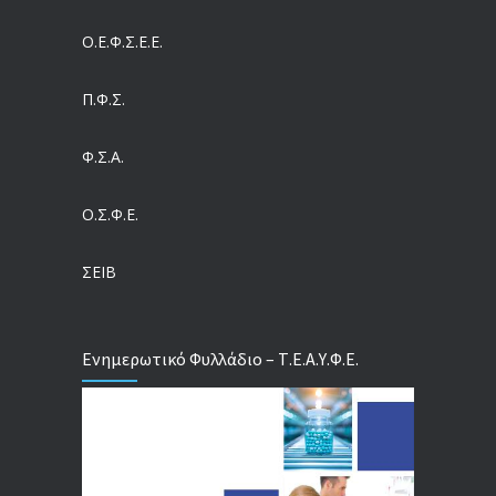
Ο.Ε.Φ.Σ.Ε.Ε.
Η πρόληψη μετά το Ταμείο Ανάκαμψης: Πώς συνεχίζεται το «ΠΡΟΛΑΜΒΑΝΩ» έως το 2030
04/08/2026
Π.Φ.Σ.
Ευρωπαϊκό Πρόγραμμα MELODIC – Σε ποιους απευθύνεται
Φ.Σ.Α.
04/08/2026
Ο.Σ.Φ.Ε.
Τέλος σε μια στρέβλωση δεκαετιών: Τι αλλάζει στις άδειες των διευθυντικών στελεχών με τον νέο εργασιακό νόμο
04/08/2026
ΣΕΙΒ
Ενημερωτικό Φυλλάδιο – Τ.Ε.Α.Υ.Φ.Ε.