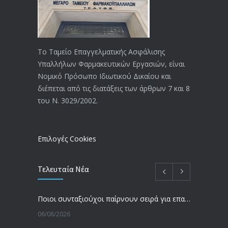
18/12/2019
ΑΝΑΚΟΙΝΩΣΗ
4026
20/12/2019
Το Ταμείο Επαγγελματικής Ασφάλισης
Υπαλλήλων Φαρμακευτικών Εργασιών, είναι
Αναπηρικές συντάξεις: Έρχεται νέα
3771
Νομικό Πρόσωπο Ιδιωτικού Δικαίου και
απόφαση από το υπουργείο Εργασίας
διέπεται από τις διατάξεις των άρθρων 7 και 8
-Τι είπε η Δ. Μιχαηλίδου για τις
του Ν. 3029/2002.
εκκρεμείς συντάξεις
09/02/2024
Επιλογές Cookies
Τελευταία Νέα
Ποιοι συνταξιούχοι παίρνουν σειρά για επανυπολογισμό σύνταξης με αύξηση και αναδρομικά – Οι εκκρεμότητες ανά Ταμείο
06/08/2026