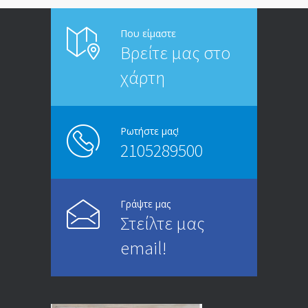
ΑΝΑΚΟΙΝΩΣΗ ΠΡΟΣ ΣΥΝΤΑΞΙΟΥΧΟΥΣ
6815
Που είμαστε
Βρείτε μας στο
20/12/2019
χάρτη
ΑΝΑΚΟΙΝΩΣΗ
5247
13/03/2020
Ρωτήστε μας!
2105289500
Επίδομα ανεργίας: Υπολογισμός βάσει
4996
μισθού και ετών ασφάλισης
28/05/2024
Γράψτε μας
Στείλτε μας
ΕΝΗΜΕΡΩΣΗ ΠΡΟΣ ΣΥΝΤΑΞΙΟΥΧΟΥΣ
4731
email!
23/04/2019
ΕΝΗΜΕΡΩΣΗ ΠΡΟΣ ΣΥΝΤΑΞΙΟΥΧΟΥΣ
4131