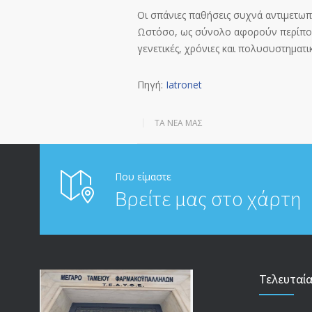
Οι σπάνιες παθήσεις συχνά αντιμετωπί
Ωστόσο, ως σύνολο αφορούν περίπ
γενετικές, χρόνιες και πολυσυστηματικ
Πηγή:
Iatronet
ΤΑ ΝΈΑ ΜΑΣ
Που είμαστε
Βρείτε μας στο χάρτη
Τελευταί