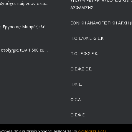
ΥΠΟΥΡΓΕΙΟ ΕΡΓΑΣΙΑΣ ΚΑΙ ΚΟ
Ποιοι συνταξιούχοι παίρνουν σειρά για επανυπολογισμό σύνταξης με αύξηση και αναδρομικά – Οι εκκρεμότητες ανά Ταμείο
ΑΣΦΑΛΙΣΗΣ
ΕΘΝΙΚΗ ΑΝΑΛΟΓΙΣΤΙΚΗ ΑΡΧΗ (Ε
Επιθεώρηση Εργασίας: Μπαράζ ελέγχων με tablets και drones
Π.Ο.Σ.Υ.Φ.Ε.-Σ.Ε.Κ.
Μισθός: Το στοίχημα των 1.500 ευρώ – Πόσοι εργαζόμενοι παίρνουν αυτά τα χρήματα
Π.O.I.Ε.Φ.Σ.Ε.Κ.
Ο.Ε.Φ.Σ.Ε.Ε.
Έρευνα και Καινοτομία: Έχουμε τους πιο κακοπληρωμένους εργαζόμενους στον ΟΟΣΑ
Π.Φ.Σ.
Ergani App: Η νέα ψηφιακή διαδικασία για προσλήψεις με το κινητό
Φ.Σ.Α.
Ο.Σ.Φ.Ε.
Έρχεται και στα Κέντρα Υγείας της Αττικής το ηλεκτρονικό βραχιολάκι – Όλο το σχέδιο του υπουργείου Υγείας
ΣΕΙΒ
ελτιώσει την εμπειρία χρήσης. Μπορείτε να
διαβάσετε ΕΔΩ