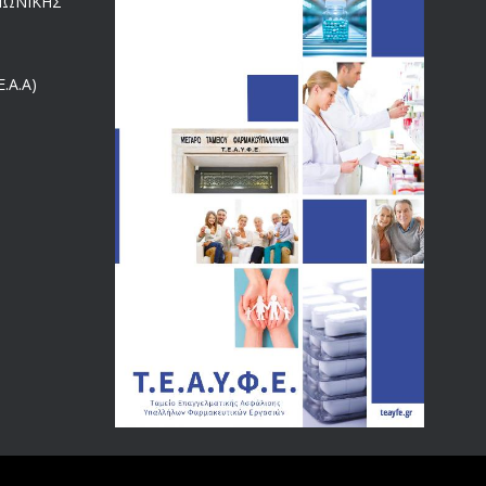
ΙΝΩΝΙΚΗΣ
ΕΝΗΜΕΡΩΣΗ ΠΡΟΣ ΣΥΝΤΑΞΙΟΥΧΟΥΣ
4129
18/12/2019
.Α.Α)
ΑΝΑΚΟΙΝΩΣΗ
4024
20/12/2019
Αναπηρικές συντάξεις: Έρχεται νέα απόφαση από το
3769
υπουργείο Εργασίας -Τι είπε η Δ. Μιχαηλίδου για τις
εκκρεμείς συντάξεις
09/02/2024