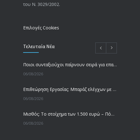
-Τι είπε η Δ. Μιχαηλίδου για τις
του Ν. 3029/2002.
εκκρεμείς συντάξεις
09/02/2024
Επιλογές Cookies
Τελευταία Νέα
Ποιοι συνταξιούχοι παίρνουν σειρά για επανυπολογισμό σύνταξης με αύξηση και αναδρομικά – Οι εκκρεμότητες ανά Ταμείο
06/08/2026
Επιθεώρηση Εργασίας: Μπαράζ ελέγχων με tablets και drones
06/08/2026
Μισθός: Το στοίχημα των 1.500 ευρώ – Πόσοι εργαζόμενοι παίρνουν αυτά τα χρήματα
06/08/2026
Έρευνα και Καινοτομία: Έχουμε τους πιο κακοπληρωμένους εργαζόμενους στον ΟΟΣΑ