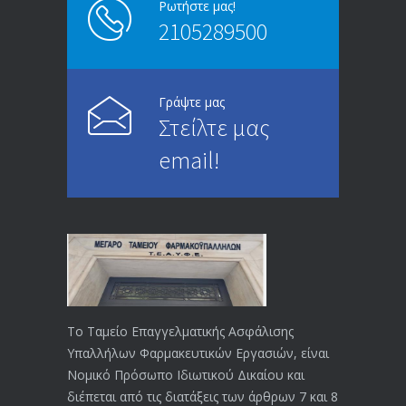
Ρωτήστε μας!
2105289500
Επίδομα ανεργίας: Υπολογισμός βάσει
4994
μισθού και ετών ασφάλισης
28/05/2024
Γράψτε μας
Στείλτε μας
ΕΝΗΜΕΡΩΣΗ ΠΡΟΣ ΣΥΝΤΑΞΙΟΥΧΟΥΣ
4729
email!
23/04/2019
ΕΝΗΜΕΡΩΣΗ ΠΡΟΣ ΣΥΝΤΑΞΙΟΥΧΟΥΣ
4129
18/12/2019
ΑΝΑΚΟΙΝΩΣΗ
4024
20/12/2019
Το Ταμείο Επαγγελματικής Ασφάλισης
Υπαλλήλων Φαρμακευτικών Εργασιών, είναι
Αναπηρικές συντάξεις: Έρχεται νέα
3769
Νομικό Πρόσωπο Ιδιωτικού Δικαίου και
απόφαση από το υπουργείο Εργασίας
διέπεται από τις διατάξεις των άρθρων 7 και 8