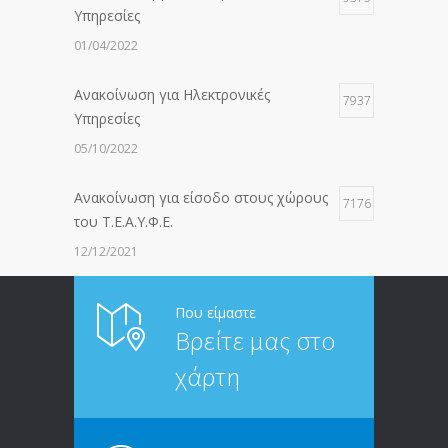
Υπηρεσίες
01/04/2022
Ανακοίνωση για Ηλεκτρονικές
7937
Υπηρεσίες
05/10/2022
Ανακοίνωση για είσοδο στους χώρους
7176
του Τ.Ε.Α.Υ.Φ.Ε.
12/12/2021
ΑΝΑΚΟΙΝΩΣΗ ΠΡΟΣ ΣΥΝΤΑΞΙΟΥΧΟΥΣ
6813
Που είμαστε
Βρείτε μας στο
20/12/2019
χάρτη
ΑΝΑΚΟΙΝΩΣΗ
5245
13/03/2020