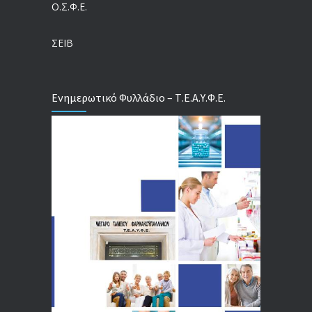
Ο.Σ.Φ.Ε.
Τέλος σε μια στρέβλωση δεκαετιών: Τι αλλάζει στις άδειες των διευθυντικών στελεχών με τον νέο εργασιακό νόμο
04/08/2026
ΣΕΙΒ
Ενημερωτικό Φυλλάδιο – Τ.Ε.Α.Υ.Φ.Ε.