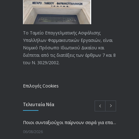
18/12/2019
ΑΝΑΚΟΙΝΩΣΗ
4024
20/12/2019
Το Ταμείο Επαγγελματικής Ασφάλισης
Υπαλλήλων Φαρμακευτικών Εργασιών, είναι
Αναπηρικές συντάξεις: Έρχεται νέα
3769
Νομικό Πρόσωπο Ιδιωτικού Δικαίου και
απόφαση από το υπουργείο Εργασίας
διέπεται από τις διατάξεις των άρθρων 7 και 8
-Τι είπε η Δ. Μιχαηλίδου για τις
του Ν. 3029/2002.
εκκρεμείς συντάξεις
09/02/2024
Επιλογές Cookies
Τελευταία Νέα
Ποιοι συνταξιούχοι παίρνουν σειρά για επανυπολογισμό σύνταξης με αύξηση και αναδρομικά – Οι εκκρεμότητες ανά Ταμείο
06/08/2026