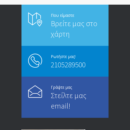
ΑΝΑΚΟΙΝΩΣΗ ΠΡΟΣ ΣΥΝΤΑΞΙΟΥΧΟΥΣ
6813
Που είμαστε
Βρείτε μας στο
20/12/2019
χάρτη
ΑΝΑΚΟΙΝΩΣΗ
5245
13/03/2020
Ρωτήστε μας!
2105289500
Επίδομα ανεργίας: Υπολογισμός βάσει
4994
μισθού και ετών ασφάλισης
28/05/2024
Γράψτε μας
Στείλτε μας
ΕΝΗΜΕΡΩΣΗ ΠΡΟΣ ΣΥΝΤΑΞΙΟΥΧΟΥΣ
4729
email!
23/04/2019
ΕΝΗΜΕΡΩΣΗ ΠΡΟΣ ΣΥΝΤΑΞΙΟΥΧΟΥΣ
4129