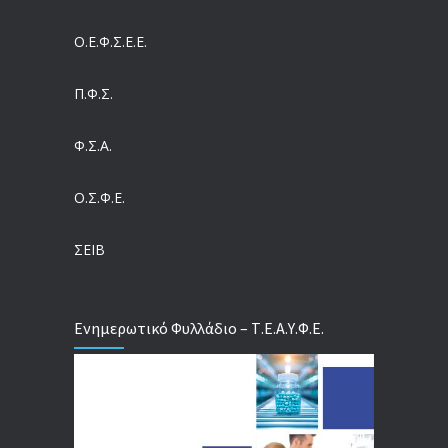
05/08/2026
Ο.Ε.Φ.Σ.Ε.Ε.
Η πρόληψη μετά το Ταμείο Ανάκαμψης: Πώς συνεχίζεται το «ΠΡΟΛΑΜΒΑΝΩ» έως το 2030
04/08/2026
Π.Φ.Σ.
Ευρωπαϊκό Πρόγραμμα MELODIC – Σε ποιους απευθύνεται
Φ.Σ.Α.
04/08/2026
Ο.Σ.Φ.Ε.
Τέλος σε μια στρέβλωση δεκαετιών: Τι αλλάζει στις άδειες των διευθυντικών στελεχών με τον νέο εργασιακό νόμο
04/08/2026
ΣΕΙΒ
Ενημερωτικό Φυλλάδιο – Τ.Ε.Α.Υ.Φ.Ε.