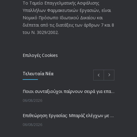
20/12/2019
Το Ταμείο Επαγγελματικής Ασφάλισης
Υπαλλήλων Φαρμακευτικών Εργασιών, είναι
Αναπηρικές συντάξεις: Έρχεται νέα
3771
Νομικό Πρόσωπο Ιδιωτικού Δικαίου και
απόφαση από το υπουργείο Εργασίας
διέπεται από τις διατάξεις των άρθρων 7 και 8
-Τι είπε η Δ. Μιχαηλίδου για τις
του Ν. 3029/2002.
εκκρεμείς συντάξεις
09/02/2024
Επιλογές Cookies
Τελευταία Νέα
Ποιοι συνταξιούχοι παίρνουν σειρά για επανυπολογισμό σύνταξης με αύξηση και αναδρομικά – Οι εκκρεμότητες ανά Ταμείο
06/08/2026
Επιθεώρηση Εργασίας: Μπαράζ ελέγχων με tablets και drones
06/08/2026