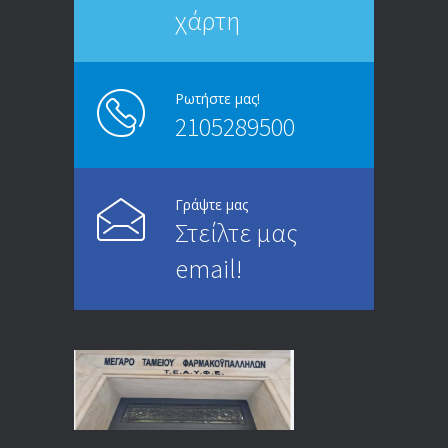
χάρτη
ΑΝΑΚΟΙΝΩΣΗ
5247
13/03/2020
Ρωτήστε μας!
2105289500
Επίδομα ανεργίας: Υπολογισμός βάσει
4996
μισθού και ετών ασφάλισης
28/05/2024
Γράψτε μας
Στείλτε μας
ΕΝΗΜΕΡΩΣΗ ΠΡΟΣ ΣΥΝΤΑΞΙΟΥΧΟΥΣ
4732
email!
23/04/2019
ΕΝΗΜΕΡΩΣΗ ΠΡΟΣ ΣΥΝΤΑΞΙΟΥΧΟΥΣ
4131
18/12/2019
ΑΝΑΚΟΙΝΩΣΗ
4026