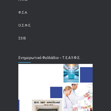
Ευρωπαϊκό Πρόγραμμα MELODIC – Σε ποιους απευθύνεται
Φ.Σ.Α.
04/08/2026
Ο.Σ.Φ.Ε.
Τέλος σε μια στρέβλωση δεκαετιών: Τι αλλάζει στις άδειες των διευθυντικών στελεχών με τον νέο εργασιακό νόμο
04/08/2026
ΣΕΙΒ
Ενημερωτικό Φυλλάδιο – Τ.Ε.Α.Υ.Φ.Ε.