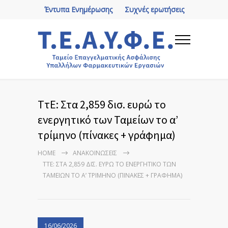
Έντυπα Ενημέρωσης
Συχνές ερωτήσεις
ΤτΕ: Στα 2,859 δισ. ευρώ το
ενεργητικό των Ταμείων το α’
τρίμηνο (πίνακες + γράφημα)
HOME
ΑΝΑΚΟΙΝΏΣΕΙΣ
ΤΤΕ: ΣΤΑ 2,859 ΔΙΣ. ΕΥΡΏ ΤΟ ΕΝΕΡΓΗΤΙΚΌ ΤΩΝ
ΤΑΜΕΊΩΝ ΤΟ Α’ ΤΡΊΜΗΝΟ (ΠΊΝΑΚΕΣ + ΓΡΆΦΗΜΑ)
16/06/2026