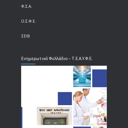
Ευρωπαϊκό Πρόγραμμα MELODIC – Σε ποιους απευθύνεται
Φ.Σ.Α.
04/08/2026
Ο.Σ.Φ.Ε.
Τέλος σε μια στρέβλωση δεκαετιών: Τι αλλάζει στις άδειες των διευθυντικών στελεχών με τον νέο εργασιακό νόμο
04/08/2026
ΣΕΙΒ
Ενημερωτικό Φυλλάδιο – Τ.Ε.Α.Υ.Φ.Ε.