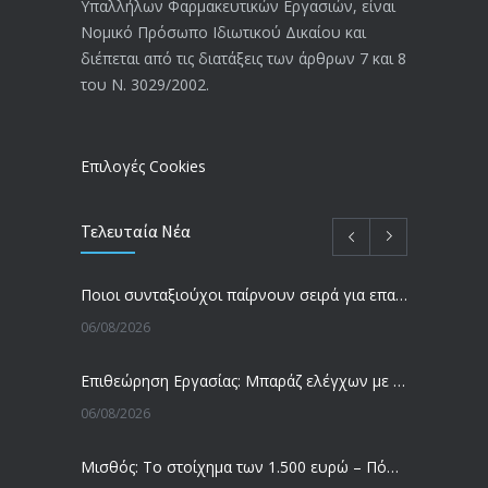
Υπαλλήλων Φαρμακευτικών Εργασιών, είναι
Αναπηρικές συντάξεις: Έρχεται νέα
3771
Νομικό Πρόσωπο Ιδιωτικού Δικαίου και
απόφαση από το υπουργείο Εργασίας
διέπεται από τις διατάξεις των άρθρων 7 και 8
-Τι είπε η Δ. Μιχαηλίδου για τις
του Ν. 3029/2002.
εκκρεμείς συντάξεις
09/02/2024
Επιλογές Cookies
Τελευταία Νέα
Ποιοι συνταξιούχοι παίρνουν σειρά για επανυπολογισμό σύνταξης με αύξηση και αναδρομικά – Οι εκκρεμότητες ανά Ταμείο
06/08/2026
Επιθεώρηση Εργασίας: Μπαράζ ελέγχων με tablets και drones
06/08/2026
Μισθός: Το στοίχημα των 1.500 ευρώ – Πόσοι εργαζόμενοι παίρνουν αυτά τα χρήματα