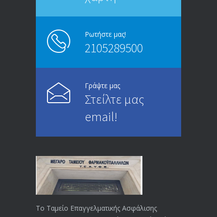
ΑΝΑΚΟΙΝΩΣΗ
5247
13/03/2020
Ρωτήστε μας!
2105289500
Επίδομα ανεργίας: Υπολογισμός βάσει
4996
μισθού και ετών ασφάλισης
28/05/2024
Γράψτε μας
Στείλτε μας
ΕΝΗΜΕΡΩΣΗ ΠΡΟΣ ΣΥΝΤΑΞΙΟΥΧΟΥΣ
4732
email!
23/04/2019
ΕΝΗΜΕΡΩΣΗ ΠΡΟΣ ΣΥΝΤΑΞΙΟΥΧΟΥΣ
4131
18/12/2019
ΑΝΑΚΟΙΝΩΣΗ
4026
20/12/2019
Το Ταμείο Επαγγελματικής Ασφάλισης