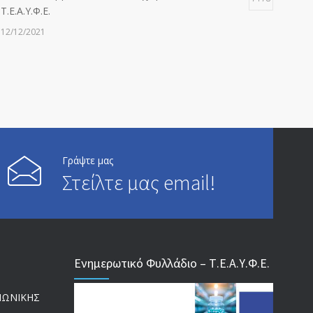
Τ.Ε.Α.Υ.Φ.Ε.
12/12/2021
ΑΝΑΚΟΙΝΩΣΗ ΠΡΟΣ ΣΥΝΤΑΞΙΟΥΧΟΥΣ
6815
20/12/2019
ΑΝΑΚΟΙΝΩΣΗ
5247
13/03/2020
Γράψτε μας
Στείλτε μας email!
Επίδομα ανεργίας: Υπολογισμός βάσει μισθού και
4996
ετών ασφάλισης
28/05/2024
Ενημερωτικό Φυλλάδιο – Τ.Ε.Α.Υ.Φ.Ε.
ΕΝΗΜΕΡΩΣΗ ΠΡΟΣ ΣΥΝΤΑΞΙΟΥΧΟΥΣ
4732
23/04/2019
ΙΝΩΝΙΚΗΣ