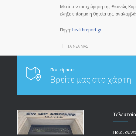
Μετά την αποχώρηση της Θεανώς Καρπ
έληξε επίσημα η θητεία της, αναλαμβ
Πηγή:
healthreport.gr
ΤΑ ΝΈΑ ΜΑΣ
Που είμαστε
Βρείτε μας στο χάρτη
Τελευταί