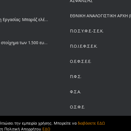
ΑΣΦΑΛΙΣΗΣ
ΕΘΝΙΚΗ ΑΝΑΛΟΓΙΣΤΙΚΗ ΑΡΧΗ (Ε
Επιθεώρηση Εργασίας: Μπαράζ ελέγχων με tablets και drones
Π.Ο.Σ.Υ.Φ.Ε.-Σ.Ε.Κ.
Μισθός: Το στοίχημα των 1.500 ευρώ – Πόσοι εργαζόμενοι παίρνουν αυτά τα χρήματα
Π.O.I.Ε.Φ.Σ.Ε.Κ.
Ο.Ε.Φ.Σ.Ε.Ε.
Έρευνα και Καινοτομία: Έχουμε τους πιο κακοπληρωμένους εργαζόμενους στον ΟΟΣΑ
Π.Φ.Σ.
Ergani App: Η νέα ψηφιακή διαδικασία για προσλήψεις με το κινητό
Φ.Σ.Α.
Ο.Σ.Φ.Ε.
Έρχεται και στα Κέντρα Υγείας της Αττικής το ηλεκτρονικό βραχιολάκι – Όλο το σχέδιο του υπουργείου Υγείας
ΣΕΙΒ
ελτιώσει την εμπειρία χρήσης. Μπορείτε να
διαβάσετε ΕΔΩ
τη Πολιτική Απορρήτου
ΕΔΩ