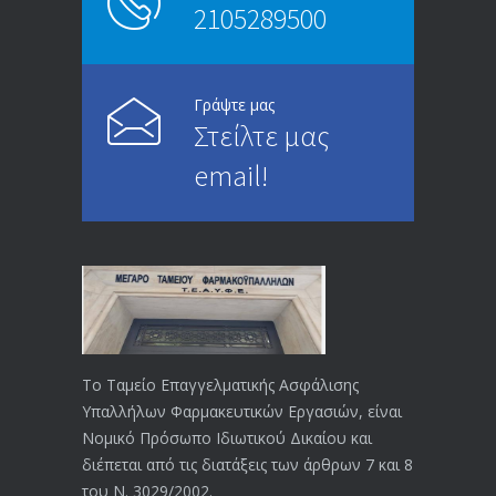
2105289500
Επίδομα ανεργίας: Υπολογισμός βάσει
4980
μισθού και ετών ασφάλισης
28/05/2024
Γράψτε μας
Στείλτε μας
ΕΝΗΜΕΡΩΣΗ ΠΡΟΣ ΣΥΝΤΑΞΙΟΥΧΟΥΣ
4718
email!
23/04/2019
ΕΝΗΜΕΡΩΣΗ ΠΡΟΣ ΣΥΝΤΑΞΙΟΥΧΟΥΣ
4113
18/12/2019
ΑΝΑΚΟΙΝΩΣΗ
4014
20/12/2019
Το Ταμείο Επαγγελματικής Ασφάλισης
Υπαλλήλων Φαρμακευτικών Εργασιών, είναι
Αναπηρικές συντάξεις: Έρχεται νέα
3761
Νομικό Πρόσωπο Ιδιωτικού Δικαίου και
απόφαση από το υπουργείο Εργασίας
διέπεται από τις διατάξεις των άρθρων 7 και 8
-Τι είπε η Δ. Μιχαηλίδου για τις
του Ν. 3029/2002.