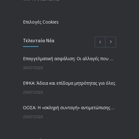
εκκρεμείς συντάξεις
09/02/2024
Επιλογές Cookies
Τελευταία Νέα
Eπαγγελματική ασφάλιση: Οι αλλαγές που φέρνει το νομοσχέδιο του υπουργείου Εργασίας
30/07/2026
ΕΦΚΑ: Άδεια και επίδομα μητρότητας για όλες
29/07/2026
ΟΟΣΑ: Η «σκληρή συνταγή» αντιμετώπισης του δημογραφικού προβλήματος
29/07/2026
Συνταξιούχοι: Δουλειά μετά τη σύνταξη με μπόνους έως 120 ευρώ