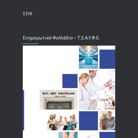
Ζωντανεύουν ξανά οι ΤΟΜΥ με προσλήψεις – Τα αρχικά σχέδια της κυβέρνησης και η άρνηση της Ε.Ε.
24/07/2026
ΣΕΙΒ
Ενημερωτικό Φυλλάδιο – Τ.Ε.Α.Υ.Φ.Ε.