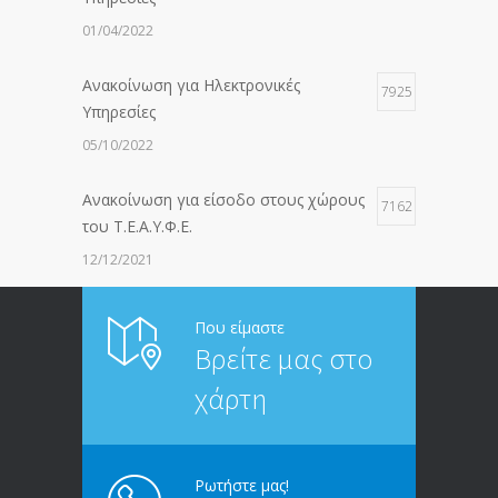
01/04/2022
Ανακοίνωση για Ηλεκτρονικές
7925
Υπηρεσίες
05/10/2022
Ανακοίνωση για είσοδο στους χώρους
7162
του Τ.Ε.Α.Υ.Φ.Ε.
12/12/2021
ΑΝΑΚΟΙΝΩΣΗ ΠΡΟΣ ΣΥΝΤΑΞΙΟΥΧΟΥΣ
6798
Που είμαστε
Βρείτε μας στο
20/12/2019
χάρτη
ΑΝΑΚΟΙΝΩΣΗ
5232
13/03/2020
Ρωτήστε μας!