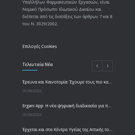
Υπαλλήλων Φαρμακευτικών Εργασιών, είναι
Αναπηρικές συντάξεις: Έρχεται νέα
3768
Νομικό Πρόσωπο Ιδιωτικού Δικαίου και
απόφαση από το υπουργείο Εργασίας
διέπεται από τις διατάξεις των άρθρων 7 και 8
-Τι είπε η Δ. Μιχαηλίδου για τις
του Ν. 3029/2002.
εκκρεμείς συντάξεις
09/02/2024
Επιλογές Cookies
Τελευταία Νέα
Έρευνα και Καινοτομία: Έχουμε τους πιο κακοπληρωμένους εργαζόμενους στον ΟΟΣΑ
05/08/2026
Ergani App: Η νέα ψηφιακή διαδικασία για προσλήψεις με το κινητό
05/08/2026
Έρχεται και στα Κέντρα Υγείας της Αττικής το ηλεκτρονικό βραχιολάκι – Όλο το σχέδιο του υπουργείου Υγείας