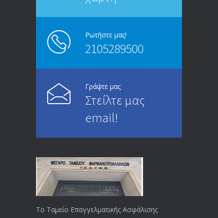
ΑΝΑΚΟΙΝΩΣΗ
5244
13/03/2020
Ρωτήστε μας!
2105289500
Επίδομα ανεργίας: Υπολογισμός βάσει
4992
μισθού και ετών ασφάλισης
28/05/2024
Γράψτε μας
Στείλτε μας
ΕΝΗΜΕΡΩΣΗ ΠΡΟΣ ΣΥΝΤΑΞΙΟΥΧΟΥΣ
4727
email!
23/04/2019
ΕΝΗΜΕΡΩΣΗ ΠΡΟΣ ΣΥΝΤΑΞΙΟΥΧΟΥΣ
4127
18/12/2019
ΑΝΑΚΟΙΝΩΣΗ
4023
20/12/2019
Το Ταμείο Επαγγελματικής Ασφάλισης