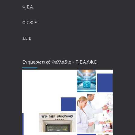
Πλασματικά έτη ασφάλισης: Ποιοι έχουν δεύτερη ευκαιρία από τον ΕΦΚΑ και τι μπορούν να αναγνωρίσουν
Φ.Σ.Α.
31/07/2026
Ο.Σ.Φ.Ε.
Ψάχνοντας ενημέρωση μέσα στα δημόσια νοσοκομεία – Τα παράπονα των ασθενών για την έλλειψη πληροφόρησης
30/07/2026
ΣΕΙΒ
Ενημερωτικό Φυλλάδιο – Τ.Ε.Α.Υ.Φ.Ε.