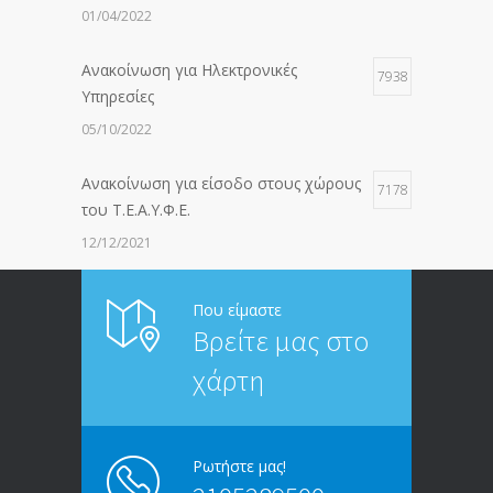
01/04/2022
Ανακοίνωση για Ηλεκτρονικές
7938
Υπηρεσίες
05/10/2022
Ανακοίνωση για είσοδο στους χώρους
7178
του Τ.Ε.Α.Υ.Φ.Ε.
12/12/2021
ΑΝΑΚΟΙΝΩΣΗ ΠΡΟΣ ΣΥΝΤΑΞΙΟΥΧΟΥΣ
6816
Που είμαστε
Βρείτε μας στο
20/12/2019
χάρτη
ΑΝΑΚΟΙΝΩΣΗ
5248
13/03/2020
Ρωτήστε μας!