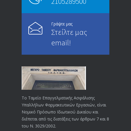
2105289500
Επίδομα ανεργίας: Υπολογισμός βάσει
4997
μισθού και ετών ασφάλισης
28/05/2024
Γράψτε μας
Στείλτε μας
ΕΝΗΜΕΡΩΣΗ ΠΡΟΣ ΣΥΝΤΑΞΙΟΥΧΟΥΣ
4733
email!
23/04/2019
ΕΝΗΜΕΡΩΣΗ ΠΡΟΣ ΣΥΝΤΑΞΙΟΥΧΟΥΣ
4133
18/12/2019
ΑΝΑΚΟΙΝΩΣΗ
4027
20/12/2019
Το Ταμείο Επαγγελματικής Ασφάλισης
Υπαλλήλων Φαρμακευτικών Εργασιών, είναι
Αναπηρικές συντάξεις: Έρχεται νέα
3772
Νομικό Πρόσωπο Ιδιωτικού Δικαίου και
απόφαση από το υπουργείο Εργασίας
διέπεται από τις διατάξεις των άρθρων 7 και 8
-Τι είπε η Δ. Μιχαηλίδου για τις
του Ν. 3029/2002.
εκκρεμείς συντάξεις