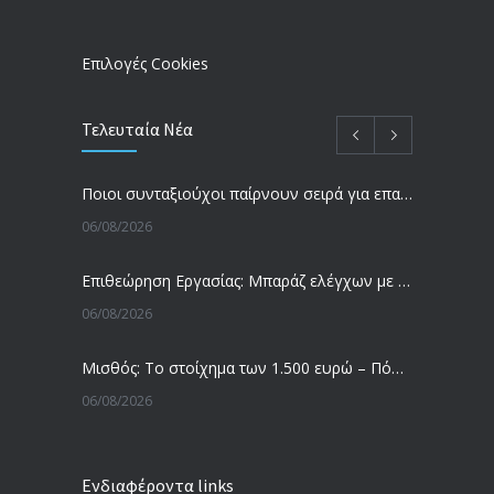
09/02/2024
Επιλογές Cookies
Τελευταία Νέα
Ποιοι συνταξιούχοι παίρνουν σειρά για επανυπολογισμό σύνταξης με αύξηση και αναδρομικά – Οι εκκρεμότητες ανά Ταμείο
06/08/2026
Επιθεώρηση Εργασίας: Μπαράζ ελέγχων με tablets και drones
06/08/2026
Μισθός: Το στοίχημα των 1.500 ευρώ – Πόσοι εργαζόμενοι παίρνουν αυτά τα χρήματα
06/08/2026
Έρευνα και Καινοτομία: Έχουμε τους πιο κακοπληρωμένους εργαζόμενους στον ΟΟΣΑ
Ενδιαφέροντα links
05/08/2026