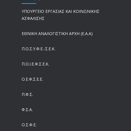
ΥΠΟΥΡΓΕΙΟ ΕΡΓΑΣΙΑΣ ΚΑΙ ΚΟΙΝΩΝΙΚΗΣ
Ergani App: Η νέα ψηφιακή διαδικασία για προσλήψεις με το κινητό
ΑΣΦΑΛΙΣΗΣ
05/08/2026
ΕΘΝΙΚΗ ΑΝΑΛΟΓΙΣΤΙΚΗ ΑΡΧΗ (Ε.Α.Α)
Έρχεται και στα Κέντρα Υγείας της Αττικής το ηλεκτρονικό βραχιολάκι – Όλο το σχέδιο του υπουργείου Υγείας
05/08/2026
Π.Ο.Σ.Υ.Φ.Ε.-Σ.Ε.Κ.
Συντάξεις: Γιατί παραμένουν οι κόφτες
Π.O.I.Ε.Φ.Σ.Ε.Κ.
05/08/2026
Ο.Ε.Φ.Σ.Ε.Ε.
Η πρόληψη μετά το Ταμείο Ανάκαμψης: Πώς συνεχίζεται το «ΠΡΟΛΑΜΒΑΝΩ» έως το 2030
04/08/2026
Π.Φ.Σ.
Ευρωπαϊκό Πρόγραμμα MELODIC – Σε ποιους απευθύνεται
Φ.Σ.Α.
04/08/2026
Ο.Σ.Φ.Ε.
Τέλος σε μια στρέβλωση δεκαετιών: Τι αλλάζει στις άδειες των διευθυντικών στελεχών με τον νέο εργασιακό νόμο