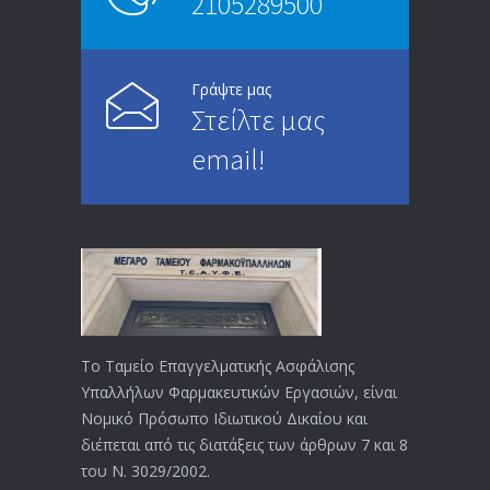
2105289500
Επίδομα ανεργίας: Υπολογισμός βάσει
4997
μισθού και ετών ασφάλισης
28/05/2024
Γράψτε μας
Στείλτε μας
ΕΝΗΜΕΡΩΣΗ ΠΡΟΣ ΣΥΝΤΑΞΙΟΥΧΟΥΣ
4733
email!
23/04/2019
ΕΝΗΜΕΡΩΣΗ ΠΡΟΣ ΣΥΝΤΑΞΙΟΥΧΟΥΣ
4133
18/12/2019
ΑΝΑΚΟΙΝΩΣΗ
4027
20/12/2019
Το Ταμείο Επαγγελματικής Ασφάλισης
Υπαλλήλων Φαρμακευτικών Εργασιών, είναι
Αναπηρικές συντάξεις: Έρχεται νέα
3772
Νομικό Πρόσωπο Ιδιωτικού Δικαίου και
απόφαση από το υπουργείο Εργασίας
διέπεται από τις διατάξεις των άρθρων 7 και 8
-Τι είπε η Δ. Μιχαηλίδου για τις
του Ν. 3029/2002.
εκκρεμείς συντάξεις