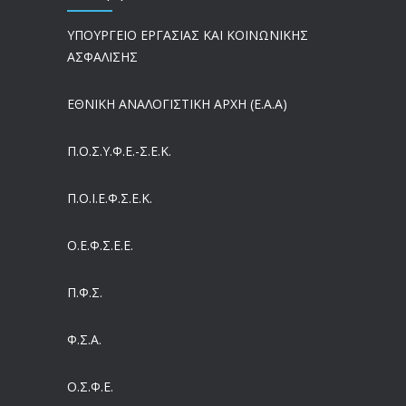
ΥΠΟΥΡΓΕΙΟ ΕΡΓΑΣΙΑΣ ΚΑΙ ΚΟΙΝΩΝΙΚΗΣ
Μισθός: Το στοίχημα των 1.500 ευρώ – Πόσοι εργαζόμενοι παίρνουν αυτά τα χρήματα
ΑΣΦΑΛΙΣΗΣ
06/08/2026
ΕΘΝΙΚΗ ΑΝΑΛΟΓΙΣΤΙΚΗ ΑΡΧΗ (Ε.Α.Α)
Έρευνα και Καινοτομία: Έχουμε τους πιο κακοπληρωμένους εργαζόμενους στον ΟΟΣΑ
05/08/2026
Π.Ο.Σ.Υ.Φ.Ε.-Σ.Ε.Κ.
Ergani App: Η νέα ψηφιακή διαδικασία για προσλήψεις με το κινητό
Π.O.I.Ε.Φ.Σ.Ε.Κ.
05/08/2026
Ο.Ε.Φ.Σ.Ε.Ε.
Έρχεται και στα Κέντρα Υγείας της Αττικής το ηλεκτρονικό βραχιολάκι – Όλο το σχέδιο του υπουργείου Υγείας
05/08/2026
Π.Φ.Σ.
Συντάξεις: Γιατί παραμένουν οι κόφτες
Φ.Σ.Α.
05/08/2026
Ο.Σ.Φ.Ε.
Η πρόληψη μετά το Ταμείο Ανάκαμψης: Πώς συνεχίζεται το «ΠΡΟΛΑΜΒΑΝΩ» έως το 2030