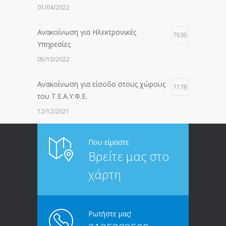
01/04/2022
Ανακοίνωση για Ηλεκτρονικές
7939
Υπηρεσίες
05/10/2022
Ανακοίνωση για είσοδο στους χώρους
7178
του Τ.Ε.Α.Υ.Φ.Ε.
12/12/2021
ΑΝΑΚΟΙΝΩΣΗ ΠΡΟΣ ΣΥΝΤΑΞΙΟΥΧΟΥΣ
6816
Που είμαστε
Βρείτε μας στο
20/12/2019
χάρτη
ΑΝΑΚΟΙΝΩΣΗ
5248
13/03/2020
Ρωτήστε μας!