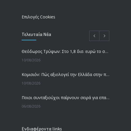
09/02/2024
Επιλογές Cookies
Τελευταία Νέα
Θεόδωρος Τρύφων: Στο 1,8 δισ. ευρώ το συνολικό πλάνο επενδύσεων της ελληνικής φαρμακοβιομηχανίας έως το 2028
10/08/2026
Κομισιόν: Πώς αξιολογεί την Ελλάδα στην πρώτη έκθεση για τους Κατώτατους Μισθούς και τις Συλλογικές Συμβάσεις
10/08/2026
Ποιοι συνταξιούχοι παίρνουν σειρά για επανυπολογισμό σύνταξης με αύξηση και αναδρομικά – Οι εκκρεμότητες ανά Ταμείο
06/08/2026
Επιθεώρηση Εργασίας: Μπαράζ ελέγχων με tablets και drones
Ενδιαφέροντα links
06/08/2026